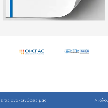
 & τις ανακοινώσεις μας.
Aκολου