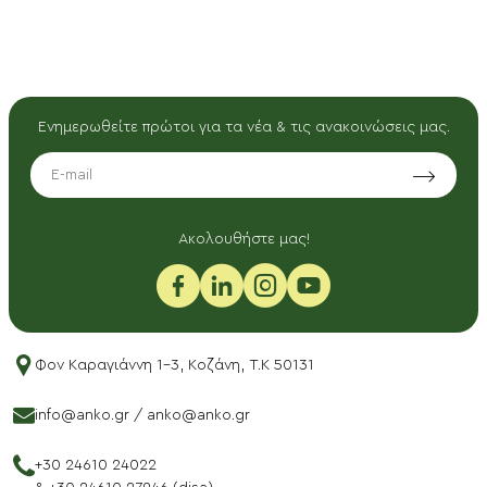
Ενημερωθείτε πρώτοι για τα νέα & τις ανακοινώσεις μας.
EMAIL
Aκολουθήστε μας!
Φον Καραγιάννη 1-3, Κοζάνη, T.K 50131
info@anko.gr
/
anko@anko.gr
+30 24610 24022