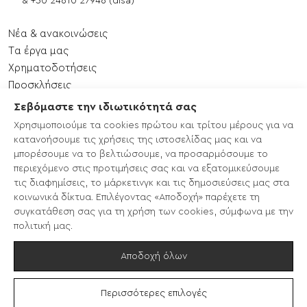
&
+30 24610 27946 (disa)
Νέα & ανακοινώσεις
Tα έργα μας
Xρηματοδοτήσεις
Προσκλήσεις
Εκδηλώσεις
Σεβόμαστε την ιδιωτικότητά σας
Επικοινωνία
Χρησιμοποιούμε τα cookies πρώτου και τρίτου μέρους για να
Χάρτης ιστότοπου
κατανοήσουμε τις χρήσεις της ιστοσελίδας μας και να
μπορέσουμε να το βελτιώσουμε, να προσαρμόσουμε το
περιεχόμενο στις προτιμήσεις σας και να εξατομικεύσουμε
CLLD/LEADER 2014-2020
τις διαφημίσεις, το μάρκετινγκ και τις δημοσιεύσεις μας στα
LEADER ΣΣ ΚΑΠ 2023-2027
κοινωνικά δίκτυα. Επιλέγοντας «Αποδοχή» παρέχετε τη
EcoTours
συγκατάθεση σας για τη χρήση των cookies, σύμφωνα με την
Enterprise Europe Network
πολιτική μας.
ΚΥΕΕΕ
Αποδοχή όλων
Φίλτρα
Περισσότερες επιλογές