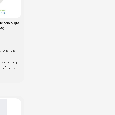
Παράγουμε
έως
λησης της
ς
ην οποία η
αιτήσεων
Σύστημα
ήσεις που
ν