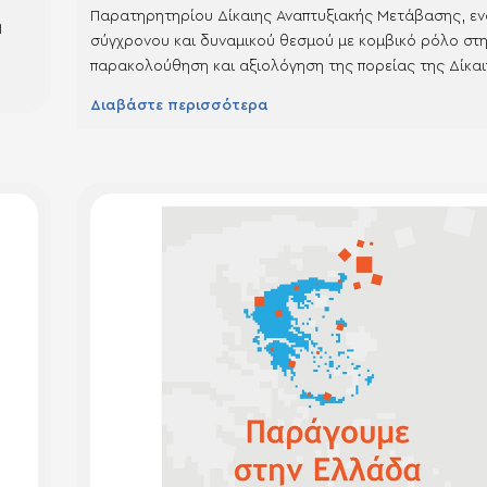
Παρατηρητηρίου Δίκαιης Αναπτυξιακής Μετάβασης, ε
η
σύγχρονου και δυναμικού θεσμού με κομβικό ρόλο στ
παρακολούθηση και αξιολόγηση της πορείας της Δίκα
Αναπτυξιακής Μετάβασης. Το Εθνικό Παρατηρητήριο Δ
μασία
Διαβάστε περισσότερα
Αναπτυξιακής Μετάβασης ανάπτυξε και εφαρμόζει το 
σεις
Δεικτών της Δίκαιης Αναπτυξιακής Μετάβασης, ένα πο
πολυεπίπεδο, σύνθετο αλλά και αναλυτικό εργαλείο για
παρακολούθηση…