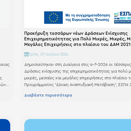
Προκήρυξη τεσσάρων νέων Δράσεων Ενίσχυσης
Επιχειρηματικότητας για Πολύ Μικρές, Μικρές, Μ
Μεγάλες Επιχειρήσεις στο πλαίσιο του ΔΑΜ 202
Τρίτη, 07 Ιουλίου 2026
ρειας
Δημοσιεύτηκαν στη Διαύγεια στις 6-7-2026 οι τέσσερις
Δράσεις ενίσχυσης της επιχειρηματικότητας για πολύ μ
ς
μικρές, μεσαίες και μεγάλες επιχειρήσεις στο πλαίσιο 
ρώνει
Προγράμματος “Δίκαιη Αναπτυξιακή Μετάβαση”, ΕΣΠΑ 
α
(Ημερομηνία απόφασης 2-7-2026/Ημερομηνία ανάρτη
Διαβάστε περισσότερα
ας
Διαύγεια 6-7-2026). Και οι τέσσερις δράσεις διέπονται
καθεστώς ενίσχυσης ΓΑΚ 651/2014 ως ισχύει και
συγχρηματοδοτούνται από το Ταμείο…