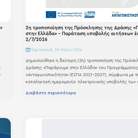
ν
2η τροποποίηση της Πρόσκλησης της Δράσης «
στην Ελλάδα» – Παράταση υποβολής αιτήσεων 
2/7/2026
Παρασκευή, 29 Μαΐου 2026
Δημοσιεύθηκε η δεύτερη (2η) τροποποίηση της Πρόσκ
ς
Δράσης «Παράγουμε στην Ελλάδα» του Προγράμματο
-
«Ανταγωνιστικότητα» (ΕΣΠΑ 2021-2027), σύμφωνα με τ
καταληκτική ημερομηνία ηλεκτρονικής υποβολής των 
χρηματοδότησης στο Ολοκληρωμένο Πληροφοριακό 
Διαβάστε περισσότερα
Κρατικών Ενισχύσεων (ΟΠΣΚΕ) παρατείνεται και
ν,
ορίζεται την Πέμπτη 2 Ιουλίου 2026 και ώρα 15:00. Αιτ
τικής
δεν υποβάλλονται ηλεκτρονικά δεν δύνανται να λάβου
ενίσχυση. Μετά τη λήξη της ημερομηνίας…