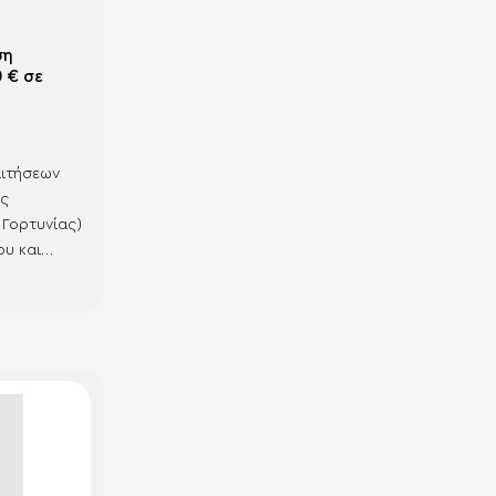
ση
 € σε
αιτήσεων
ης
 Γορτυνίας)
ου και
σμό κάτω
ασχόλησης