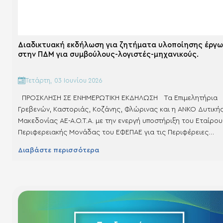
Διαδικτυακή εκδήλωση για ζητήματα υλοποίησης έργω
στην ΠΔΜ για συμβούλους-λογιστές-μηχανικούς.
Τετάρτη, 03 Ιουνίου 2026
ΠΡΟΣΚΛΗΣΗ ΣΕ ΕΝΗΜΕΡΩΤΙΚH ΕKΔΗΛΩΣΗ Τα Επιμελητήρια
Γρεβενών, Καστοριάς, Κοζάνης, Φλώρινας και η ΑΝΚΟ Δυτική
Μακεδονίας ΑΕ-Α.Ο.Τ.Α. με την ενεργή υποστήριξη του Εταίρου
Περιφερειακής Μονάδας του ΕΦΕΠΑΕ για τις Περιφέρειες
Κεντρικής και Δυτικής Μακεδονίας, ΚΕΠΑ-ΑΝΕΜ ΑΜΚΕ σας
Διαβάστε περισσότερα
προσκαλούν στη Διαδικτυακή Ενημερωτική Εκδήλωση που
συνδιοργανώνουν ΑΠΟΚΛΕΙΣΤΙΚΑ για συμβούλους επιχειρήσεω
(οικονομολόγους, λογιστές, μηχανικούς) της Περιφέρειας Δυ
Μακεδονίας,…