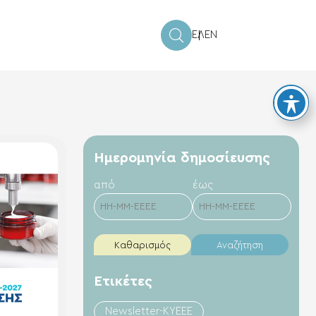
ΕΛ
EN
Hμερομηνία δημοσίευσης
από
έως
Καθαρισμός
Αναζήτηση
Ετικέτες
Newsletter-KYEEE