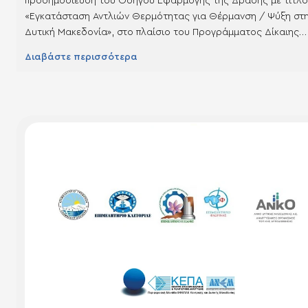
προδημοσίευση του Οδηγού Εφαρμογής της Δράσης με τίτλο
«Εγκατάσταση Αντλιών Θερμότητας για Θέρμανση / Ψύξη στ
Δυτική Μακεδονία», στο πλαίσιο του Προγράμματος Δίκαιης
Αναπτυξιακής Μετάβασης. Η προδημοσίευση του Οδηγού έχει
Διαβάστε περισσότερα
ενημερωτικό χαρακτήρα και αποσκοπεί στην έγκαιρη προετοι
των δυνητικών ωφελούμενων, ώστε να ελέγξουν τις προϋποθέ
συμμετοχής, να συγκεντρώσουν τα…