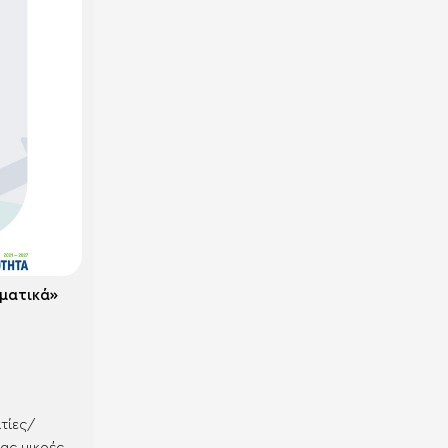
 Επιχειρηματικά»
τίες/
τας μικρές