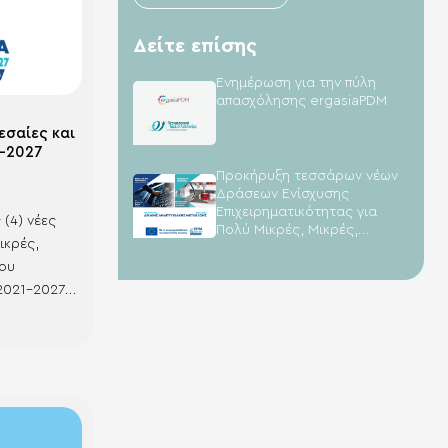
Δείτε επίσης
Ενημέρωση για την πύλη
απασχόλησης ergasiaPDM
εσαίες και
1-2027
Προκήρυξη τεσσάρων νέων
Δράσεων Ενίσχυσης
Επιχειρηματικότητας για
 (4) νέες
Πολύ Μικρές, Μικρές,
ικρές,
Μεσαίες και Μεγάλες
Επιχειρήσεις στο πλαίσιο του
του
ΔΑΜ 2021-2027
2021-2027
σης στη
 από το