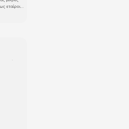
 ως εταίροι/
σει το
σης (ΑΕΙ/
ι με τη