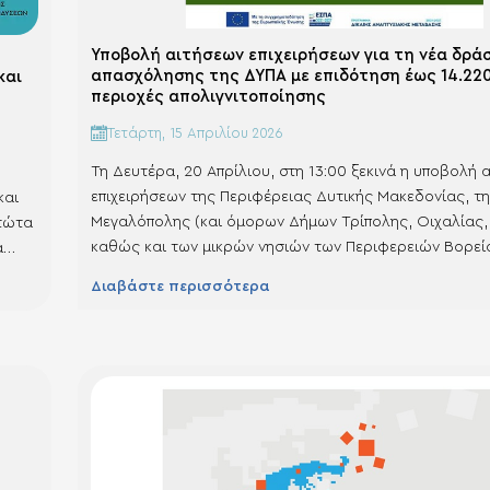
Υποβολή αιτήσεων επιχειρήσεων για τη νέα δρά
απασχόλησης της ΔΥΠΑ με επιδότηση έως 14.220
και
περιοχές απολιγνιτοποίησης
Τετάρτη, 15 Απριλίου 2026
Τη Δευτέρα, 20 Απρίλιου, στη 13:00 ξεκινά η υποβολή 
επιχειρήσεων της Περιφέρειας Δυτικής Μακεδονίας, τ
και
Μεγαλόπολης (και όμορων Δήμων Τρίπολης, Οιχαλίας,
στώτα
καθώς και των μικρών νησιών των Περιφερειών Βορεί
ά
Νοτίου Αιγαίου και της Περιφέρειας Κρήτης με πληθυ
 σε
Διαβάστε περισσότερα
των 3.100 κατοίκων, για συμμετοχή στη νέα δράση απ
της ΔΥΠΑ, η οποία υλοποιείται στο…