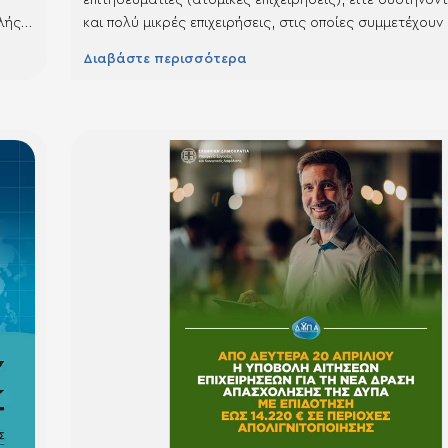
λής
και πολύ μικρές επιχειρήσεις, στις οποίες συμμετέχουν
μο/
ωφελούμενοι. Οι Δικαιούχοι οφείλουν να έχουν αποκτή
Διαβάστε περισσότερα
τησης
πρώτο τους πτυχίο από ίδρυμα τριτοβάθμιας εκπαίδευ
ΤΕΙ) μετά την 1η Ιανουαρίου 2016. Η Δράση υλοποιείτα
μέθοδο του απλοποιημένου…