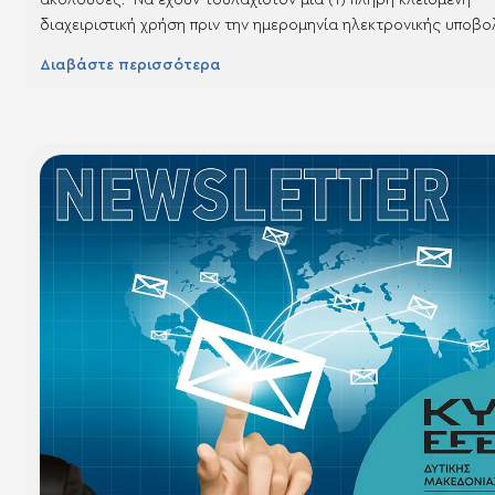
διαχειριστική χρήση πριν την ημερομηνία ηλεκτρονικής υποβο
της αίτησης χρηματοδότησης. Να διαθέτουν τον/τους επιλέξι
Διαβάστε περισσότερα
ους ΚΑΔ πριν την ημερομηνία ηλεκτρονικής υποβολής της αί
χρηματοδότησης. Η επένδυση να αφορά αποκλειστικά σε
επιλέξιμο/ους ΚΑΔ Να…