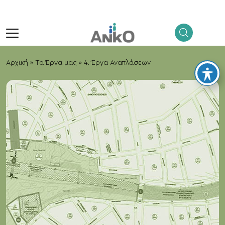
menu
Αρχική
»
Τα Έργα μας
»
4. Έργα Αναπλάσεων