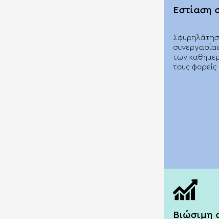
Εστίαση 
Σφυρηλάτηση
συνεργασίας
των καθημε
τους φορείς 
Βιώσιμη 