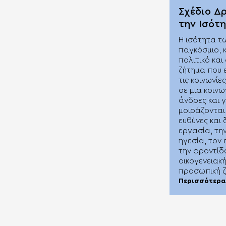
Σχέδιο Δ
την Ισότ
Η ισότητα τ
παγκόσμιο, κ
πολιτικό και
ζήτημα που 
τις κοινωνίε
σε μια κοινω
άνδρες και γ
μοιράζονται
ευθύνες και
εργασία, την
ηγεσία, τον
την φροντίδ
οικογενειακή
προσωπική 
Περισσότερα