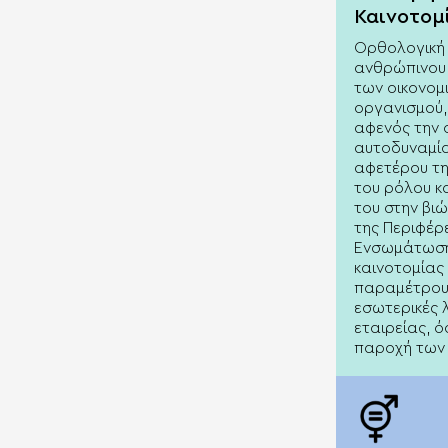
Καινοτομ
Ορθολογική 
ανθρώπινου 
των οικονομ
οργανισμού,
αφενός την 
αυτοδυναμία
αφετέρου τ
του ρόλου κ
του στην βι
της Περιφέρε
Ενσωμάτωση
καινοτομίας
παραμέτρου 
εσωτερικές λ
εταιρείας, ό
παροχή των 