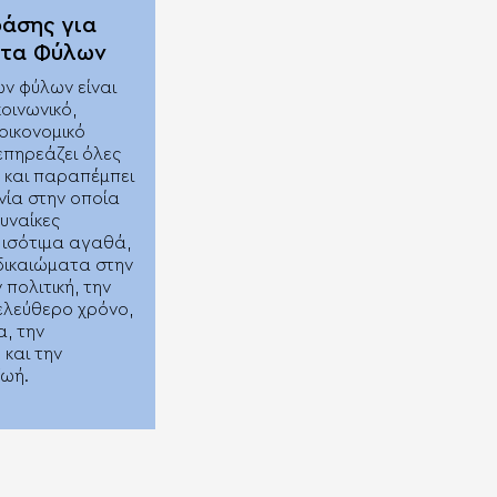
ράσης για
ητα Φύλων
ων φύλων είναι
οινωνικό,
 οικονομικό
επηρεάζει όλες
ς και παραπέμπει
νία στην οποία
υναίκες
 ισότιμα αγαθά,
 δικαιώματα στην
 πολιτική, την
 ελεύθερο χρόνο,
α, την
 και την
ζωή.