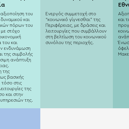
ία
Εθν
διά
αξιοποίηση του
Ενεργός συμμετοχή στο
Αξιο
δυναμικού και
“κοινωνικό γίγνεσθαι” της
και 
ικών πόρων του
Περιφέρειας, με δράσεις και
προ
 με στόχο
λειτουργίες που συμβάλλουν
κοιν
οικονομική
στη βελτίωση του κοινωνικού
ανάπ
 του και
συνόλου της περιοχής.
Ένωσ
ην ενδυνάμωση
όφελ
αι της συμβολής
Μακε
ώσιμη ανάπτυξη
ιας.
 της
 ως βασικής
τόσο στις
ειτουργίες της
σο και στην
υπηρεσιών της.