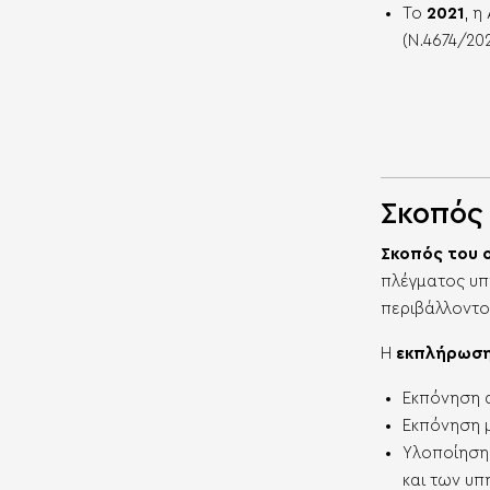
Το
2021
, η
(Ν.4674/20
Σκοπός
Σκοπός
του 
πλέγματος υπ
περιβάλλοντο
Η
εκπλήρωσ
Εκπόνηση α
Εκπόνηση μ
Υλοποίηση 
και των υπ