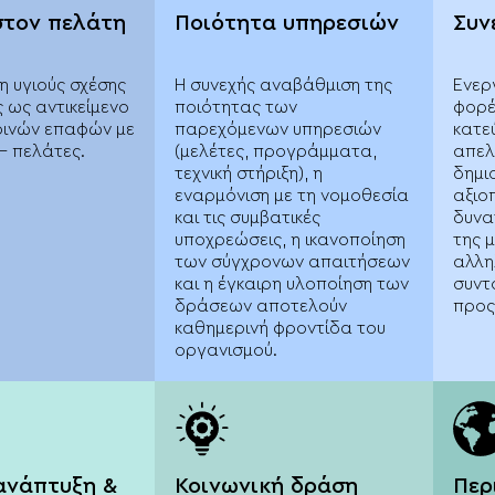
στον πελάτη
Ποιότητα υπηρεσιών
Συν
 υγιούς σχέσης
Η συνεχής αναβάθμιση της
Ενερ
 ως αντικείμενο
ποιότητας των
φορέ
ρινών επαφών με
παρεχόμενων υπηρεσιών
κατε
– πελάτες.
(μελέτες, προγράμματα,
απελ
τεχνική στήριξη), η
δημι
εναρμόνιση με τη νομοθεσία
αξιο
και τις συμβατικές
δυνα
υποχρεώσεις, η ικανοποίηση
της 
των σύγχρονων απαιτήσεων
αλλη
και η έγκαιρη υλοποίηση των
συντ
δράσεων αποτελούν
προς
καθημερινή φροντίδα του
οργανισμού.
ανάπτυξη &
Κοινωνική δράση
Περ