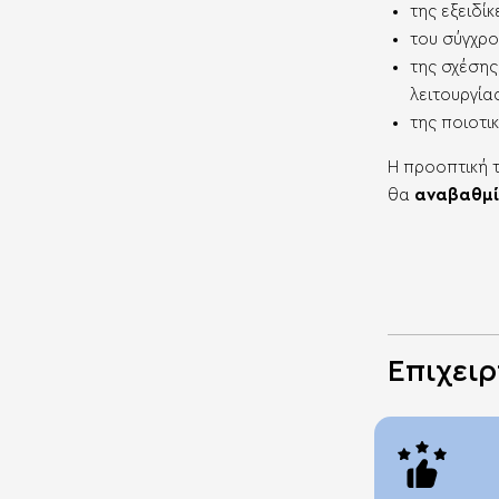
της εξειδί
του σύγχρ
της σχέσης
λειτουργία
της ποιοτι
Η προοπτική τ
θα
αναβαθμί
Επιχειρ