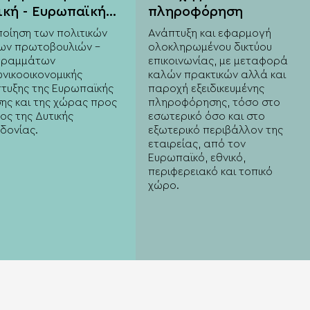
ική - Ευρωπαϊκή
πληροφόρηση
σταση
ποίηση των πολιτικών
Ανάπτυξη και εφαρμογή
των πρωτοβουλιών -
ολοκληρωμένου δικτύου
γραμμάτων
επικοινωνίας, με μεταφορά
ωνικοοικονομικής
καλών πρακτικών αλλά και
τυξης της Ευρωπαϊκής
παροχή εξειδικευμένης
ης και της χώρας προς
πληροφόρησης, τόσο στο
ος της Δυτικής
εσωτερικό όσο και στο
δονίας.
εξωτερικό περιβάλλον της
εταιρείας, από τον
Ευρωπαϊκό, εθνικό,
περιφερειακό και τοπικό
χώρο.