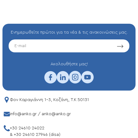
Ενημερωθείτε πρώτοι για τα νέα & τις ανακοινώσεις μας.
EMAIL
Aκολουθήστε μας!
Φον Καραγιάννη 1-3, Κοζάνη, T.K 50131
info@anko.gr
/
anko@anko.gr
+30 24610 24022
&
+30 24610 27946 (disa)