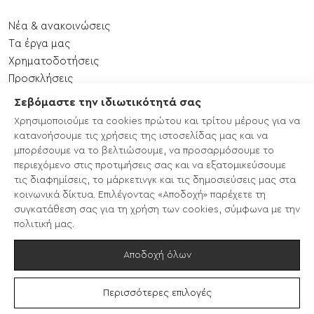
Νέα & ανακοινώσεις
Tα έργα μας
Xρηματοδοτήσεις
Προσκλήσεις
Εκδηλώσεις
Σεβόμαστε την ιδιωτικότητά σας
Επικοινωνία
Χρησιμοποιούμε τα cookies πρώτου και τρίτου μέρους για να
Χάρτης ιστότοπου
κατανοήσουμε τις χρήσεις της ιστοσελίδας μας και να
μπορέσουμε να το βελτιώσουμε, να προσαρμόσουμε το
περιεχόμενο στις προτιμήσεις σας και να εξατομικεύσουμε
CLLD/LEADER 2014-2020
τις διαφημίσεις, το μάρκετινγκ και τις δημοσιεύσεις μας στα
LEADER ΣΣ ΚΑΠ 2023-2027
κοινωνικά δίκτυα. Επιλέγοντας «Αποδοχή» παρέχετε τη
EcoTours
συγκατάθεση σας για τη χρήση των cookies, σύμφωνα με την
Enterprise Europe Network
πολιτική μας.
ΚΥΕΕΕ
Αποδοχή όλων
Φίλτρα
Περισσότερες επιλογές