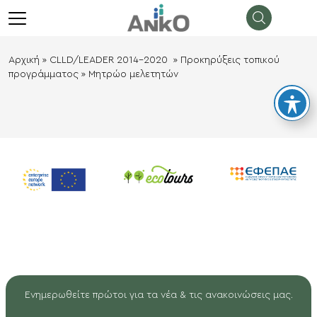
λείσιμο
menu
Αρχική
»
CLLD/LEADER 2014-2020
»
Προκηρύξεις τοπικού
προγράμματος
»
Μητρώο μελετητών
Ενημερωθείτε πρώτοι για τα νέα & τις ανακοινώσεις μας.