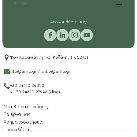
EMAIL
Aκολουθήστε μας!
Φον Καραγιάννη 1-3, Κοζάνη, T.K 50131
info@anko.gr
/
anko@anko.gr
+30 24610 24022
&
+30 24610 27946 (disa)
Νέα & ανακοινώσεις
Tα έργα μας
Xρηματοδοτήσεις
Προσκλήσεις