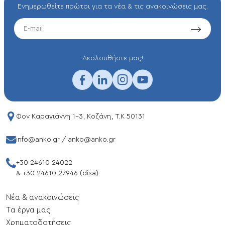
Ενημερωθείτε πρώτοι για τα νέα & τις ανακοινώσεις μας.
EMAIL
Aκολουθήστε μας!
Φον Καραγιάννη 1-3, Κοζάνη, T.K 50131
info@anko.gr
/
anko@anko.gr
+30 24610 24022
&
+30 24610 27946 (disa)
Νέα & ανακοινώσεις
Tα έργα μας
Xρηματοδοτήσεις