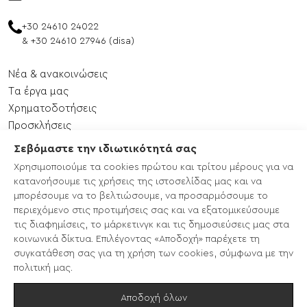
+30 24610 24022
&
+30 24610 27946 (disa)
Νέα & ανακοινώσεις
Tα έργα μας
Xρηματοδοτήσεις
Προσκλήσεις
Εκδηλώσεις
Σεβόμαστε την ιδιωτικότητά σας
Επικοινωνία
Χρησιμοποιούμε τα cookies πρώτου και τρίτου μέρους για να
Χάρτης ιστότοπου
κατανοήσουμε τις χρήσεις της ιστοσελίδας μας και να
μπορέσουμε να το βελτιώσουμε, να προσαρμόσουμε το
περιεχόμενο στις προτιμήσεις σας και να εξατομικεύσουμε
CLLD/LEADER 2014-2020
τις διαφημίσεις, το μάρκετινγκ και τις δημοσιεύσεις μας στα
LEADER ΣΣ ΚΑΠ 2023-2027
κοινωνικά δίκτυα. Επιλέγοντας «Αποδοχή» παρέχετε τη
EcoTours
συγκατάθεση σας για τη χρήση των cookies, σύμφωνα με την
Enterprise Europe Network
πολιτική μας.
ΚΥΕΕΕ
Αποδοχή όλων