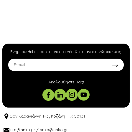
Ενημερωθείτε πρώτοι για τα νέα & τις ανακοινώσεις μας.
EMAIL
Aκολουθήστε μας!
Φον Καραγιάννη 1-3, Κοζάνη, T.K 50131
info@anko.gr
/
anko@anko.gr