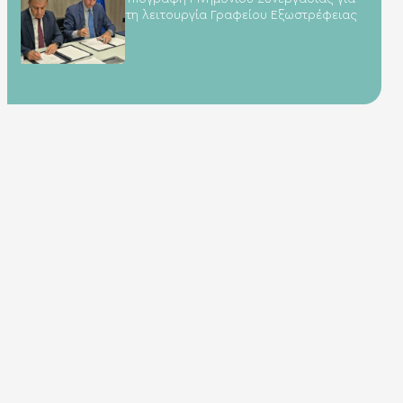
τη λειτουργία Γραφείου Εξωστρέφειας