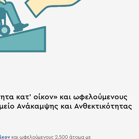
ητα κατ’ οίκον» και ωφελούμενους
αμείο Ανάκαμψης και Ανθεκτικότητας
ίκον
και ωφελούμενους 2.500 άτομα με