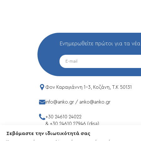
Ενημερωθείτε πρώτοι για τα νέα
EMAIL
Φον Καραγιάννη 1-3, Κοζάνη, T.K 50131
info@anko.gr
/
anko@anko.gr
+30 24610 24022
&
+30 24610 27946 (disa)
Σεβόμαστε την ιδιωτικότητά σας