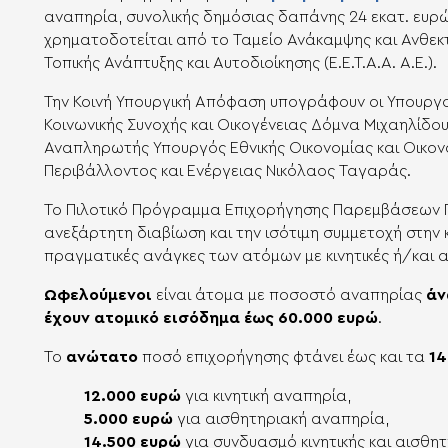
αναπηρία, συνολικής δημόσιας δαπάνης 24 εκατ. ευρώ
χρηματοδοτείται από το Ταμείο Ανάκαμψης και Ανθεκτι
Τοπικής Ανάπτυξης και Αυτοδιοίκησης (Ε.Ε.Τ.Α.Α. Α.Ε.).
Την Κοινή Υπουργική Απόφαση υπογράφουν οι Υπουργο
Κοινωνικής Συνοχής και Οικογένειας Δόμνα Μιχαηλίδο
Αναπληρωτής Υπουργός Εθνικής Οικονομίας και Οικο
Περιβάλλοντος και Ενέργειας Νικόλαος Ταγαράς.
Το Πιλοτικό Πρόγραμμα Επιχορήγησης Παρεμβάσεων Π
ανεξάρτητη διαβίωση και την ισότιμη συμμετοχή στην 
πραγματικές ανάγκες των ατόμων με κινητικές ή/και 
Ωφελούμενοι
είναι άτομα με ποσοστό αναπηρίας
άν
έχουν ατομικό εισόδημα έως 60.000 ευρώ
.
Το
ανώτατο
ποσό επιχορήγησης φτάνει έως και τα
14
12.000 ευρώ
για κινητική αναπηρία,
5.000 ευρώ
για αισθητηριακή αναπηρία,
14.500 ευρώ
για συνδυασμό κινητικής και αισθη