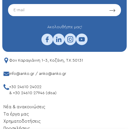
EMAIL
Aκολουθήστε μας!
Φον Καραγιάννη 1-3, Κοζάνη, T.K 50131
info@anko.gr
/
anko@anko.gr
+30 24610 24022
&
+30 24610 27946 (disa)
Νέα & ανακοινώσεις
Tα έργα μας
Xρηματοδοτήσεις
Προσκλήσεις