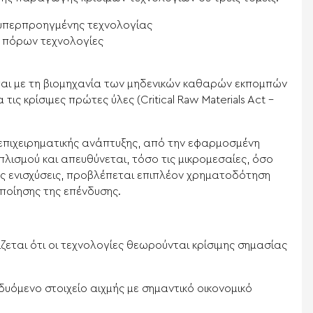
ς υπερπροηγμένης τεχνολογίας
ν πόρων τεχνολογίες
ονται με τη βιομηχανία των μηδενικών καθαρών εκπομπών
 τις κρίσιμες πρώτες ύλες (Critical Raw Materials Act –
επιχειρηματικής ανάπτυξης, από την εφαρμοσμένη
λισμού και απευθύνεται, τόσο τις μικρομεσαίες, όσο
ακές ενισχύσεις, προβλέπεται επιπλέον χρηματοδότηση
ποίησης της επένδυσης.
εται ότι οι τεχνολογίες θεωρούνται κρίσιμης σημασίας
υόμενο στοιχείο αιχμής με σημαντικό οικονομικό