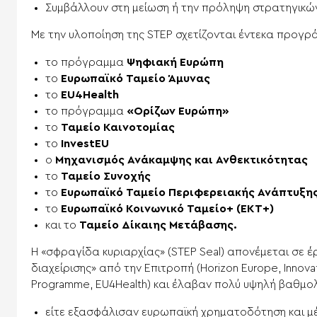
Συμβάλλουν στη μείωση ή την πρόληψη στρατηγικώ
Με την υλοποίηση της STEP σχετίζονται έντεκα προγρ
το πρόγραμμα
Ψηφιακή Ευρώπη
το
Ευρωπαϊκό Ταμείο Άμυνας
το
EU4Health
το πρόγραμμα
«Ορίζων Ευρώπη»
το
Ταμείο Καινοτομίας
το
InvestEU
ο
Μηχανισμός Ανάκαμψης και Ανθεκτικότητας
το
Ταμείο Συνοχής
το
Ευρωπαϊκό Ταμείο Περιφερειακής Ανάπτυξη
το
Ευρωπαϊκό Κοινωνικό Ταμείο+ (ΕΚΤ+)
και το
Ταμείο Δίκαιης Μετάβασης.
Η «σφραγίδα κυριαρχίας» (STEP Seal) απονέμεται σε
διαχείρισης» από την Επιτροπή (Horizon Europe, Innovat
Programme, EU4Health) και έλαβαν πολύ υψηλή βαθμολ
είτε εξασφάλισαν ευρωπαϊκή χρηματοδότηση και μ