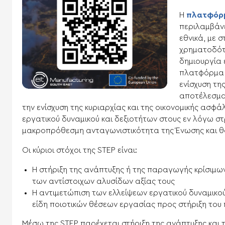
Η
πλατφόρ
περιλαμβάν
εθνικά, με 
χρηματοδότ
δημιουργία 
πλατφόρμα S
ενίσχυση τη
αποτέλεσμα
την ενίσχυση της κυριαρχίας και της οικονομικής ασφά
εργατικού δυναμικού και δεξιοτήτων στους εν λόγω στ
μακροπρόθεσμη ανταγωνιστικότητα της Ένωσης και θα 
Οι κύριοι στόχοι της STEP​ είναι:
Η στήριξη της ανάπτυξης ή της παραγωγής κρίσιμων
των αντίστοιχων αλυσίδων αξίας τους
Η αντιμετώπιση των ελλείψεων εργατικού δυναμικού
είδη ποιοτικών θέσεων εργασίας προς στήριξη του
Μέσω της STEP παρέχεται στήριξη της ανάπτυξης και 