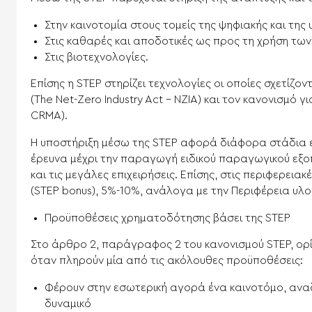
Στην καινοτομία στους τομείς της ψηφιακής και τη
Στις καθαρές και αποδοτικές ως προς τη χρήση τω
Στις βιοτεχνολογίες.
Επίσης η STEP στηρίζει τεχνολογίες οι οποίες σχετίζ
(The Net-Zero Industry Act – NZIA) και τον κανονισμό για
CRMA).
Η υποστήριξη μέσω της STEP αφορά διάφορα στάδια 
έρευνα μέχρι την παραγωγή ειδικού παραγωγικού εξοπ
και τις μεγάλες επιχειρήσεις. Επίσης, στις περιφερει
(STEP bonus), 5%-10%, ανάλογα με την Περιφέρεια υλο
Πρ​οϋποθέσεις χρηματοδότησης βάσει της STEP
Στο άρθρο 2, παράγραφος 2 του κανονισμού STEP, ορίζ
όταν πληρούν μία από τις ακόλουθες προϋποθέσεις:
Φέρουν στην εσωτερική αγορά ένα καινοτόμο, αναδ
δυναμικό