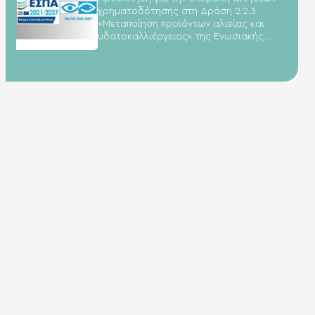
χρηματοδότησης στη Δράση 2.2.3
«Μεταποίηση προϊόντων αλιείας και
υδατοκαλλιέργειας» της Ενωσιακής
Προτεραιότητας 2 του Προγράμματος
«Αλιεία, Υδατοκαλλιέργεια και Θάλασσα
(ΠΑΛΥΘ)»