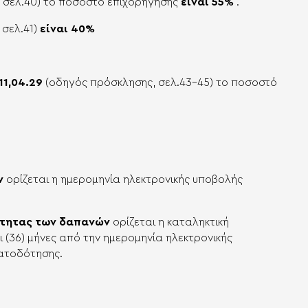
 σελ.40)
το ποσοστό επιχορήγησης
είναι 55%
.
σελ.41)
είναι 40%
.
11,04.29
(οδηγός πρόσκλησης, σελ.43-45) το ποσοστό
ν
ορίζεται η ημερομηνία ηλεκτρονικής υποβολής
ότητας των δαπανών
ορίζεται η καταληκτική
ι (36) μήνες από την ημερομηνία ηλεκτρονικής
ματοδότησης.