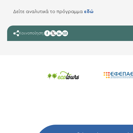
Δείτε
ανα
λυτικά
το
π
ρόγρ
α
μμ
α
εδώ
facebook
Κοινοποίηση:
twitter
linkedin
mail