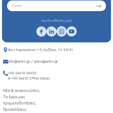
EMAIL
Aκολουθήστε μας!
Φον Καραγιάννη 1-3, Κοζάνη, T.K 50131
info@anko.gr
/
anko@anko.gr
+30 24610 24022
&
+30 24610 27946 (disa)
Νέα & ανακοινώσεις
Tα έργα μας
Xρηματοδοτήσεις
Προσκλήσεις