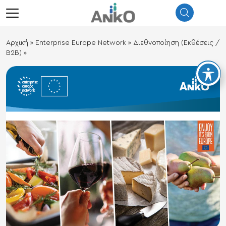
λεισιμο
menu
Αρχική
»
Enterprise Europe Network
»
Διεθνοποίηση (Εκθέσεις /
Β2Β)
»