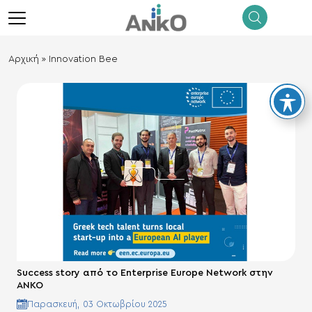
λείσιμο
menu
Αρχική
»
Innovation Bee
Success story από το Εnterprise Europe Network στην
ΑΝΚΟ
Παρασκευή, 03 Οκτωβρίου 2025