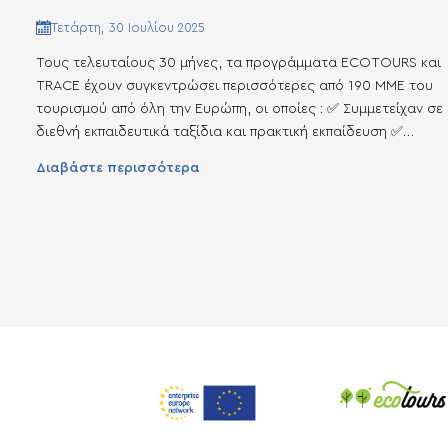
Τετάρτη, 30 Ιουλίου 2025
Τους τελευταίους 30 μήνες, τα προγράμματα ECOTOURS και
TRACE έχουν συγκεντρώσει περισσότερες από 190 ΜΜΕ του
τουρισμού από όλη την Ευρώπη, οι οποίες : ✅ Συμμετείχαν σε
διεθνή εκπαιδευτικά ταξίδια και πρακτική εκπαίδευση ✅
Συνδημιούργησαν βιώσιμες ψηφιακές διαδρομές ✅ Έλαβαν
Διαβάστε περισσότερα
σήματα πιστοποίησης και εξατομικευμένη υποστήριξη για την
επιχειρησή τους ✅ Μπορούν να χρησιμοποιούν την πλατφόρμ