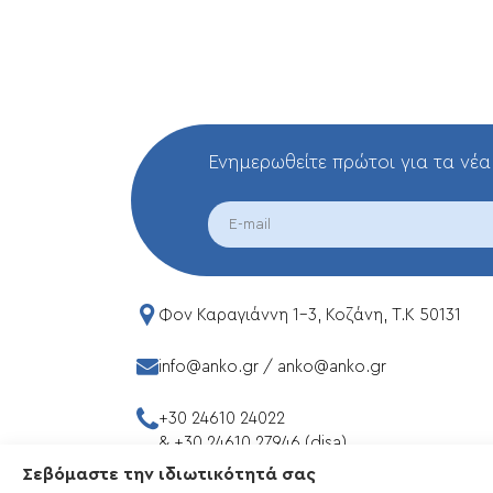
Ενημερωθείτε πρώτοι για τα νέα
EMAIL
Φον Καραγιάννη 1-3, Κοζάνη, T.K 50131
info@anko.gr
/
anko@anko.gr
+30 24610 24022
&
+30 24610 27946 (disa)
Σεβόμαστε την ιδιωτικότητά σας