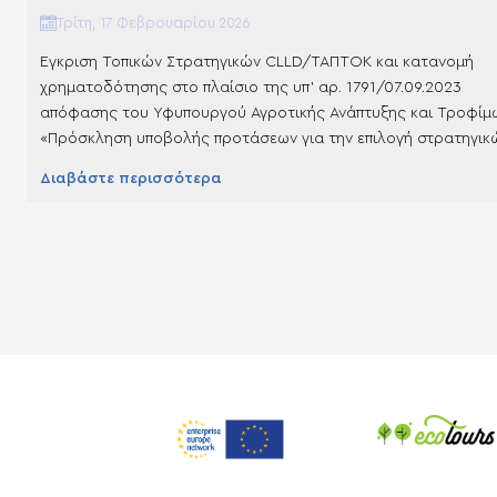
Τρίτη, 17 Φεβρουαρίου 2026
Έγκριση Τοπικών Στρατηγικών CLLD/ΤΑΠΤΟΚ και κατανομή
χρηματοδότησης στο πλαίσιο της υπ’ αρ. 1791/07.09.2023
απόφασης του Υφυπουργού Αγροτικής Ανάπτυξης και Τροφίμ
«Πρόσκληση υποβολής προτάσεων για την επιλογή στρατηγικ
τοπικής ανάπτυξης με πρωτοβουλία τοπικών κοινοτήτων (ΤΑΠ
Διαβάστε περισσότερα
στο πλαίσιο της Προτεραιότητας 3 “Προώθηση μιας βιώσιμη
γαλάζιας οικονομίας σε παράκτιες, νησιωτικές και εσωτερικέ
περιοχές και προαγωγή της ανάπτυξης κοινοτήτων…