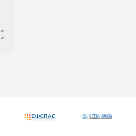
ων
ών
ΤοΚ)
ς
ς