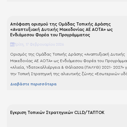
Απόφαση ορισμού της Ομάδας Τοπικής Δράσης
«Αναπτυξιακή Δυτικής Μακεδονίας ΑΕ ΑΟΤΑ» ως
Ενδιάμεσου Φορέα του Προγράμματος
Τρίτη, 17 Φεβρουαρίου 2026
Ορισμός της Ομάδας Τοπικής Δράσης «Αναπτυξιακή Δυτικής
Μακεδονίας ΑΕ ΑΟΤΑ» ως Ενδιάμεσου Φορέα του Προγράμμ
«Αλιεία, Υδατοκαλλιέργεια & Θάλασσα (ΠΑΛΥΘ) 2021- 2027» γ
την Τοπική Στρατηγική της αλιευτικής ζώνης «Εσωτερικών υδ
και ανάθεση καθηκόντων της Διαχειριστικής Αρχής (ΕΥΔ ΠΑΛ
Διαβάστε περισσότερα
για τη διαχείριση Πράξεων της Δράσης 3.1.3 «Υλοποίηση
Στρατηγικών Τοπικής Ανάπτυξης» του Ειδικού Στόχου 3.1
«Ενθάρρυνση…
Έγκριση Τοπικών Στρατηγικών CLLD/ΤΑΠΤΟΚ