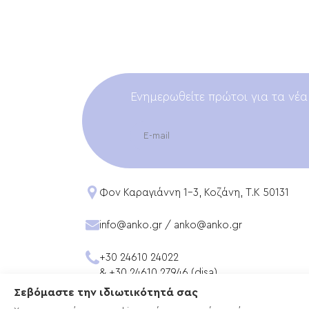
Ενημερωθείτε πρώτοι για τα νέα
EMAIL
Φον Καραγιάννη 1-3, Κοζάνη, T.K 50131
info@anko.gr
/
anko@anko.gr
+30 24610 24022
&
+30 24610 27946 (disa)
Σεβόμαστε την ιδιωτικότητά σας