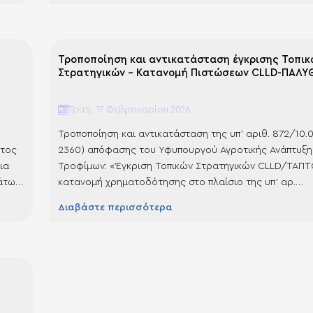
ΚΑΙ ΠΡΟΑΓΩΓΗ ΤΗΣ ΑΝΑΠΤΥΞΗΣ ΚΟΙΝΟΤΗΤΩΝ ΑΛΙΕΙΑΣ 
ΥΔΑΤΟΚΑΛΛΙΕΡΓΕΙΑΣ’, του Προγράμματος ‘ΑΛΙΕΙΑ,
ΥΔΑΤΟΚΑΛΛΙΕΡΓΕΙΑ & ΘΑΛΑΣΣΑ 2021…
Τροποποίηση και αντικατάσταση έγκρισης Τοπικ
Στρατηγικών – Κατανομή Πιστώσεων CLLD-ΠΑΛΥ
Τρίτη, 17 Φεβρουαρίου 2026
Τροποποίηση και αντικατάσταση της υπ’ αριθ. 872/10.0
ατος
2360) απόφασης του Υφυπουργού Αγροτικής Ανάπτυξη
ια
Τροφίμων: «Έγκριση Τοπικών Στρατηγικών CLLD/ΤΑΠΤ
άτων»
κατανομή χρηματοδότησης στο πλαίσιο της υπ’ αρ.
ΥΘ)
1791/07.09.2023 Απόφασης Υφυπουργού Αγροτικής Ανά
Διαβάστε περισσότερα
Τροφίμων με τίτλο: Πρόσκληση υποβολής προτάσεων γ
επιλογή στρατηγικών τοπικής ανάπτυξης με πρωτοβουλ
κοινοτήτων (ΤΑΠΤοΚ) στο πλαίσιο της Προτεραιότητα