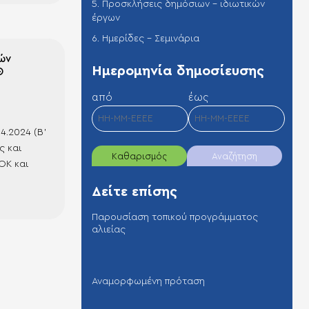
5. Προσκλήσεις δημόσιων - ιδιωτικών
&
έργων
6. Ημερίδες - Σεμινάρια
ών
Hμερομηνία δημοσίευσης
Θ
από
έως
4.2024 (Β’
ς και
Καθαρισμός
Αναζήτηση
ΟΚ και
Δείτε επίσης
πτυξης και
ια την
Παρουσίαση τοπικού προγράμματος
ία τοπικών
αλιείας
ς…
Αναμορφωμένη πρόταση