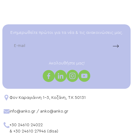
Ενημερωθείτε πρώτοι για τα νέα & τις ανακοινώσεις μας.
EMAIL
Aκολουθήστε μας!
Φον Καραγιάννη 1-3, Κοζάνη, T.K 50131
info@anko.gr
/
anko@anko.gr
+30 24610 24022
&
+30 24610 27946 (disa)