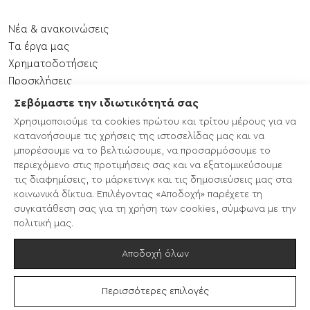
Νέα & ανακοινώσεις
Tα έργα μας
Xρηματοδοτήσεις
Προσκλήσεις
Εκδηλώσεις
Σεβόμαστε την ιδιωτικότητά σας
Επικοινωνία
Χρησιμοποιούμε τα cookies πρώτου και τρίτου μέρους για να
Χάρτης ιστότοπου
κατανοήσουμε τις χρήσεις της ιστοσελίδας μας και να
μπορέσουμε να το βελτιώσουμε, να προσαρμόσουμε το
περιεχόμενο στις προτιμήσεις σας και να εξατομικεύσουμε
CLLD/LEADER 2014-2020
τις διαφημίσεις, το μάρκετινγκ και τις δημοσιεύσεις μας στα
LEADER ΣΣ ΚΑΠ 2023-2027
κοινωνικά δίκτυα. Επιλέγοντας «Αποδοχή» παρέχετε τη
EcoTours
συγκατάθεση σας για τη χρήση των cookies, σύμφωνα με την
Enterprise Europe Network
πολιτική μας.
ΚΥΕΕΕ
Αποδοχή όλων
Φίλτρα
Περισσότερες επιλογές