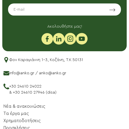
EMAIL
Aκολουθήστε μας!
Φον Καραγιάννη 1-3, Κοζάνη, T.K 50131
info@anko.gr
/
anko@anko.gr
+30 24610 24022
&
+30 24610 27946 (disa)
Νέα & ανακοινώσεις
Tα έργα μας
Xρηματοδοτήσεις
Προσκλήσεις