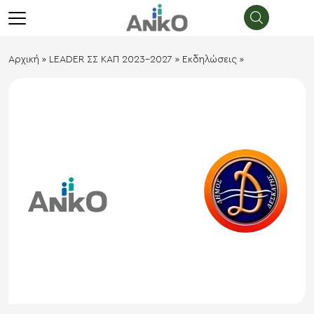
λεισιμο
menu
Αρχική
»
LEADER ΣΣ ΚΑΠ 2023-2027
»
Εκδηλώσεις
»