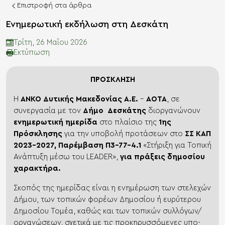
Επιστροφή στα άρθρα
Ενημερωτική εκδήλωση στη Δεσκάτη
Τρίτη, 26 Μαΐου 2026
Eκτύπωση
ΠΡΟΣΚΛΗΣΗ
Η
ΑΝΚΟ Δυτικής Μακεδονίας Α.Ε.
–
ΑΟΤΑ
, σε
συνεργασία με τον
Δήμο Δεσκάτης
διοργανώνουν
ενημερωτική ημερίδα
στο πλαίσιο της
1ης
Πρόσκλησης
για την υποβολή προτάσεων στο
ΣΣ ΚΑΠ
2023–2027, Παρέμβαση Π3-77-4.1
«Στήριξη για Τοπική
Ανάπτυξη μέσω του LEADER»,
για πράξεις δημοσίου
χαρακτήρα.
Σκοπός της ημερίδας είναι η ενημέρωση των στελεχών
Δήμου, των τοπικών φορέων Δημοσίου ή ευρύτερου
Δημοσίου Τομέα, καθώς και των τοπικών συλλόγων/
οργανώσεων, σχετικά με τις προκηρυσσόμενες υπο-