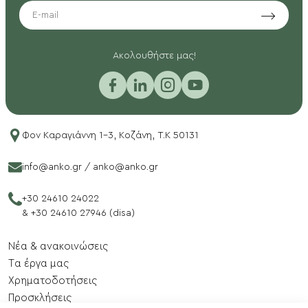
EMAIL
Aκολουθήστε μας!
Φον Καραγιάννη 1-3, Κοζάνη, T.K 50131
info@anko.gr
/
anko@anko.gr
+30 24610 24022
&
+30 24610 27946 (disa)
Νέα & ανακοινώσεις
Tα έργα μας
Xρηματοδοτήσεις
Προσκλήσεις