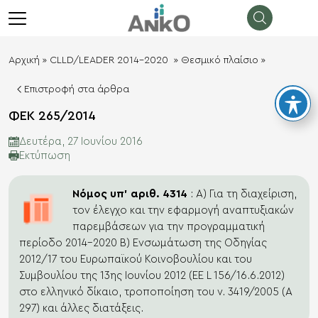
λεισιμο
menu
Αρχική
»
CLLD/LEADER 2014-2020
»
Θεσμικό πλαίσιο
»
Επιστροφή στα άρθρα
ΦΕΚ 265/2014
Δευτέρα, 27 Ιουνίου 2016
Eκτύπωση
Νόμος υπ’ αριθ. 4314
: Α) Για τη διαχείριση,
τον έλεγχο και την εφαρμογή αναπτυξιακών
παρεμβάσεων για την προγραμματική
περίοδο 2014-2020 Β) Ενσωμάτωση της Οδηγίας
2012/17 του Ευρωπαϊκού Κοινοβουλίου και του
Συμβουλίου της 13ης Ιουνίου 2012 (ΕΕ L 156/16.6.2012)
στο ελληνικό δίκαιο, τροποποίηση του ν. 3419/2005 (Α
297) και άλλες διατάξεις.