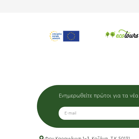
Ενημερωθείτε πρώτοι για τα νέα
EMAIL
Φον Καραγιάννη 1-3, Κοζάνη, T.K 50131