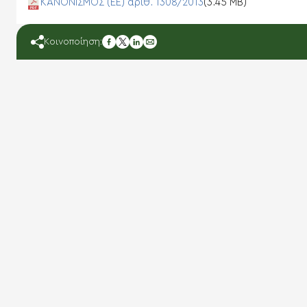
ΚΑΝΟΝΙΣΜΟΣ (ΕΕ) αριθ. 1308/2013
(3.45 MB)
facebook
Κοινοποίηση:
twitter
linkedin
mail