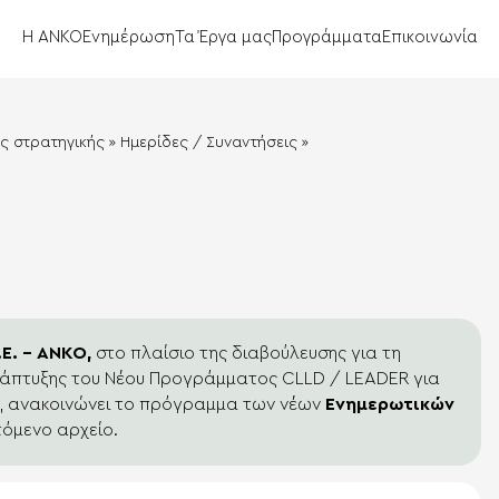
Η ΑΝΚΟ
Ενημέρωση
Τα Έργα μας
Προγράμματα
Επικοινωνία
ής στρατηγικής
»
Ημερίδες / Συναντήσεις
»
Ε. – ΑΝKO,
στο πλαίσιο της διαβούλευσης για τη
νάπτυξης του Νέου Προγράμματος CLLD / LEADER για
0, ανακοινώνει το πρόγραμμα των νέων
Ενημερωτικών
όμενο αρχείο.