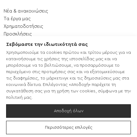
Νέα & ανακοινώσεις
Tα έργα μας
Xρηματοδοτήσεις
Προσκλήσεις
Εκδηλώσεις
Σεβόμαστε την ιδιωτικότητά σας
Επικοινωνία
Χρησιμοποιούμε τα cookies πρώτου και τρίτου μέρους για να
Χάρτης ιστότοπου
κατανοήσουμε τις χρήσεις της ιστοσελίδας μας και να
μπορέσουμε να το βελτιώσουμε, να προσαρμόσουμε το
περιεχόμενο στις προτιμήσεις σας και να εξατομικεύσουμε
CLLD/LEADER 2014-2020
τις διαφημίσεις, το μάρκετινγκ και τις δημοσιεύσεις μας στα
LEADER ΣΣ ΚΑΠ 2023-2027
κοινωνικά δίκτυα. Επιλέγοντας «Αποδοχή» παρέχετε τη
EcoTours
συγκατάθεση σας για τη χρήση των cookies, σύμφωνα με την
Enterprise Europe Network
πολιτική μας.
ΚΥΕΕΕ
Αποδοχή όλων
Φίλτρα
Περισσότερες επιλογές