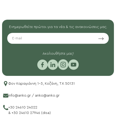
Ενημερωθείτε πρώτοι για τα νέα & τις ανακοινώσεις μας.
EMAIL
Aκολουθήστε μας!
Φον Καραγιάννη 1-3, Κοζάνη, T.K 50131
info@anko.gr
/
anko@anko.gr
+30 24610 24022
&
+30 24610 27946 (disa)