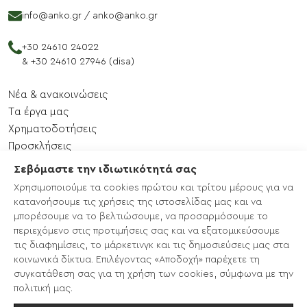
info@anko.gr
/
anko@anko.gr
+30 24610 24022
&
+30 24610 27946 (disa)
Νέα & ανακοινώσεις
Tα έργα μας
Xρηματοδοτήσεις
Προσκλήσεις
Εκδηλώσεις
Σεβόμαστε την ιδιωτικότητά σας
Επικοινωνία
Χρησιμοποιούμε τα cookies πρώτου και τρίτου μέρους για να
Χάρτης ιστότοπου
κατανοήσουμε τις χρήσεις της ιστοσελίδας μας και να
μπορέσουμε να το βελτιώσουμε, να προσαρμόσουμε το
περιεχόμενο στις προτιμήσεις σας και να εξατομικεύσουμε
CLLD/LEADER 2014-2020
τις διαφημίσεις, το μάρκετινγκ και τις δημοσιεύσεις μας στα
LEADER ΣΣ ΚΑΠ 2023-2027
κοινωνικά δίκτυα. Επιλέγοντας «Αποδοχή» παρέχετε τη
EcoTours
συγκατάθεση σας για τη χρήση των cookies, σύμφωνα με την
Enterprise Europe Network
πολιτική μας.
ΚΥΕΕΕ