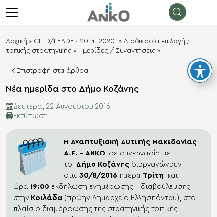
λεισιμο
menu
Αρχική
»
CLLD/LEADER 2014-2020
»
Διαδικασία επιλογής
τοπικής στρατηγικής
»
Ημερίδες / Συναντήσεις
»
Επιστροφή στα άρθρα
Νέα ημερίδα στο Δήμο Κοζάνης
Δευτέρα, 22 Αυγούστου 2016
Eκτύπωση
Η Αναπτυξιακή Δυτικής Μακεδονίας
Α.Ε. – ΑΝΚΟ
σε συνεργασία με
το
Δήμο Κοζάνης
διοργανώνουν
στις
30/8/2016
ημέρα
Τρίτη
και
ώρα
19:00
εκδήλωση ενημέρωσης – διαβούλευσης
στην
Κοιλάδα
(πρώην Δημαρχείο Ελλησπόντου), στο
πλαίσιο διαμόρφωσης της στρατηγικής τοπικής