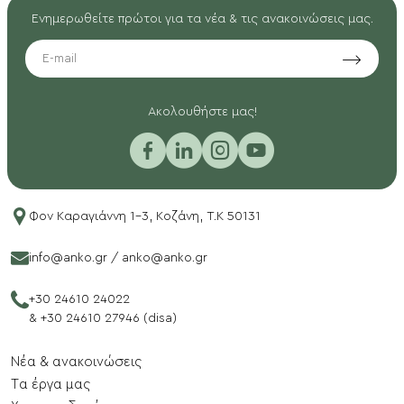
Ενημερωθείτε πρώτοι για τα νέα & τις ανακοινώσεις μας.
EMAIL
Aκολουθήστε μας!
Φον Καραγιάννη 1-3, Κοζάνη, T.K 50131
info@anko.gr
/
anko@anko.gr
+30 24610 24022
&
+30 24610 27946 (disa)
Νέα & ανακοινώσεις
Tα έργα μας